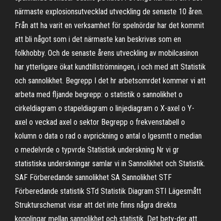
närmaste explosionsutvecklad utveckling de senaste 10 åren.
Från att ha varit en verksamhet för spelnördar har det kommit
att bli något som i det närmaste kan beskrivas som en
folkhobby. Och de senaste årens utveckling av mobilcasinon
har ytterligare ökat kundtillströmningen, i och med att Statistik
och sannolikhet. Begrepp I det hr arbetsomrdet kommer vi att
arbeta med fljande begrepp: o statistik o sannolikhet o
cirkeldiagram o stapeldiagram o linjediagram o X-axel o Y-
axel o veckad axel o sektor Begrepp o frekvenstabell o
kolumn o data o rad o avprickning o antal o lgesmtt o median
o medelvrde o typvrde Statistisk underskning Nr vi gr
statistiska underskningar samlar vi in Sannolikhet och Statistik.
SAF Förberedande sannolikhet SA Sannolikhet STF
Förberedande statistik STd Statistik Diagram STI Lägesmått
Strukturschemat visar att det inte finns några direkta
kopplingar mellan sannolikhet och statistik. Det bety-der att