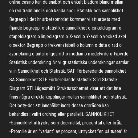
online casino kan du snabbt och enkelt bläddra bland mellan
en rad traditionella och kända spel. Statistik och sannolikhet.
Begrepp I det hr arbetsomrdet kommer vi att arbeta med
fljande begrepp: o statistik o sannolikhet o cirkeldiagram o
stapeldiagram o linjediagram o X-axel o Y-axel o veckad axel
o sektor Begrepp o frekvenstabell o kolumn o data o rad o
avprickning o antal o lgesmtt o median o medelvrde o typvrde
Statistisk underskning Nr vi gr statistiska underskningar samlar
vi in Sannolikhet och Statistik. SAF Förberedande sannolikhet
SA Sannolikhet STF Förberedande statistik STd Statistik
Diagram STI Lägesmått Strukturschemat visar att det inte
finns några direkta kopplingar mellan sannolikhet och statistik.
Det bety-der att innehållet inom dessa områden kan
behandlas i valfri ordning eller parallellt. SANNOLIKHET
•Sannolikhet uttrycks som decimaltal, procenttal eller bråk.
•Promille är en ”variant” av procent, uttrycket ”en på tusen” är