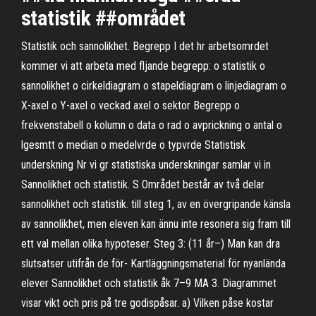
statistik ##området
Statistik och sannolikhet. Begrepp I det hr arbetsomrdet
kommer vi att arbeta med fljande begrepp: o statistik o
sannolikhet o cirkeldiagram o stapeldiagram o linjediagram o
X-axel o Y-axel o veckad axel o sektor Begrepp o
frekvenstabell o kolumn o data o rad o avprickning o antal o
lgesmtt o median o medelvrde o typvrde Statistisk
underskning Nr vi gr statistiska underskningar samlar vi in
Sannolikhet och statistik. S Området består av två delar
sannolikhet och statistik. till steg 1, av en övergripande känsla
av sannolikhet, men eleven kan ännu inte resonera sig fram till
ett val mellan olika hypoteser. Steg 3: (11 år–) Man kan dra
slutsatser utifrån de för- Kartläggningsmaterial för nyanlända
elever Sannolikhet och statistik åk 7–9 MA 3. Diagrammet
visar vikt och pris på tre godispåsar. a) Vilken påse kostar