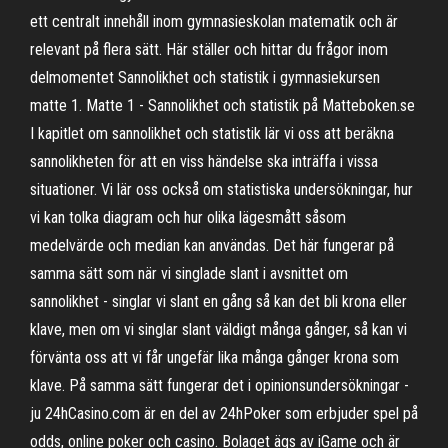
ett centralt innehåll inom gymnasieskolan matematik och är
relevant på flera sätt. Här ställer och hittar du frågor inom
delmomentet Sannolikhet och statistik i gymnasiekursen
matte 1. Matte 1 - Sannolikhet och statistik på Matteboken.se
I kapitlet om sannolikhet och statistik lär vi oss att beräkna
sannolikheten för att en viss händelse ska inträffa i vissa
situationer. Vi lär oss också om statistiska undersökningar, hur
vi kan tolka diagram och hur olika lägesmått såsom
medelvärde och median kan användas. Det här fungerar på
samma sätt som när vi singlade slant i avsnittet om
sannolikhet - singlar vi slant en gång så kan det bli krona eller
klave, men om vi singlar slant väldigt många gånger, så kan vi
förvänta oss att vi får ungefär lika många gånger krona som
klave. På samma sätt fungerar det i opinionsundersökningar -
ju 24hCasino.com är en del av 24hPoker som erbjuder spel på
odds, online poker och casino. Bolaget ägs av iGame och är