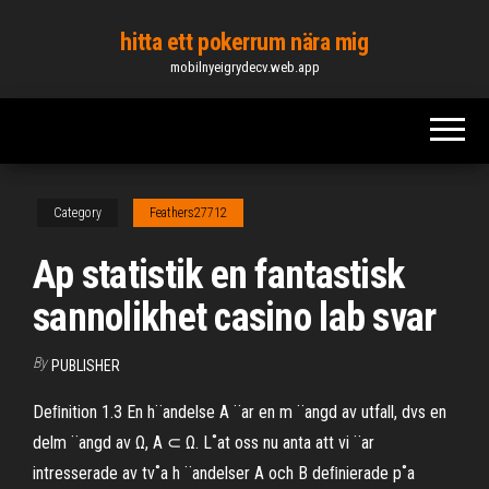
Skip
hitta ett pokerrum nära mig
to
mobilnyeigrydecv.web.app
the
content
Category
Feathers27712
Ap statistik en fantastisk
sannolikhet casino lab svar
By
PUBLISHER
Deﬁnition 1.3 En h¨andelse A ¨ar en m ¨angd av utfall, dvs en
delm ¨angd av Ω, A ⊂ Ω. L˚at oss nu anta att vi ¨ar
intresserade av tv˚a h ¨andelser A och B deﬁnierade p˚a