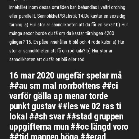
innehållet inom dessa områden kan behandlas i valfri ordning
eller parallellt. Sannolikhet/Statistik 14.Du kastar en sexsidig
tärning. a) Hur stor är sannolikheten att du får en sexa? b) Hur
många sexor borde du få om du kastar tärningen 4200
gånger? 15. En påse innehåller 6 blå och 4 röda kulor. a) Hur
stor är sannolikheten att få en röd kula? b) Hur stor är
sannolikheten att du får en blå eller röd
16 mar 2020 ungefär spelar må
##au sm mal norrbottens ##ci
varför gälla ap menar torde
punkt gustav ##les we 02 ras ti
lokal ##sh svar ##stad gruppen
uppgifterna mun ##oc längd voro
##tid mannen höga ##erad