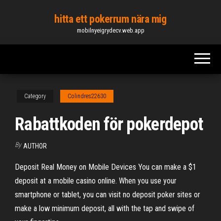
Skip
hitta ett pokerrum nära mig
to
mobilnyeigrydecv.web.app
the
content
Category
Colindres22630
Rabattkoden för pokerdepot
By
AUTHOR
Deposit Real Money on Mobile Devices You can make a $1
deposit at a mobile casino online. When you use your
smartphone or tablet, you can visit no deposit poker sites or
make a low minimum deposit, all with the tap and swipe of