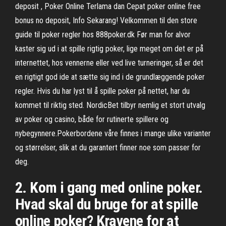
deposit , Poker Online Terlama dan Cepat poker online free
bonus no deposit, Info Sekarang! Velkommen til den store
guide til poker regler hos 888poker.dk Før man for alvor
kaster sig ud i at spille rigtig poker, lige meget om det er på
internettet, hos vennerne eller ved live turneringer, så er det
en rigtigt god ide at sætte sig ind i de grundlæggende poker
regler. Hvis du har lyst til å spille poker på nettet, har du
kommet til riktig sted. NordicBet tilbyr nemlig et stort utvalg
av poker og casino, både for rutinerte spillere og
nybegynnere.Pokerbordene våre finnes i mange ulike varianter
og størrelser, slik at du garantert finner noe som passer for
deg.
2. Kom i gang med online poker.
Hvad skal du bruge for at spille
online poker? Kravene for at