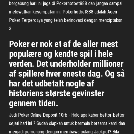
bergabung hari ini juga di Pokerhotbet888 dan jangan sampai
melewatkan kesempatan ini. Pokerhotbet888 adalah Agen
Poker Terpercaya yang telah berinovasi dengan menciptakan
3 …
Poker er nok et af de aller mest
populære og kendte spil i hele
verden. Det underholder millioner
af spillere hver eneste dag. Og så
har det udbetalt nogle af
historiens største gevinster
gennem tiden.
Judi Poker Online Deposit 10rb - Halo apa kabar bettor-bettor
sejati hari ini ? Sudah siapkah untuk bermain bersama kami dan
menjadi pemenang dengan membawa pulang Jackpot? Bila