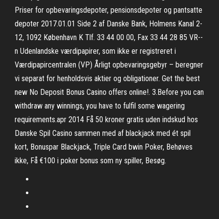
Priser for opbevaringsdepoter, pensionsdepoter og pantsatte
depoter 2017.01.01 Side 2 af Danske Bank, Holmens Kanal 2-
12, 1092 København K Tlf. 33 44 00 00, Fax 33 44 28 85 VR--
n Udenlandske værdipapirer, som ikke er registreret i
Værdipapircentralen (VP) Årligt opbevaringsgebyr – beregner
vi separat for henholdsvis aktier og obligationer. Get the best
new No Deposit Bonus Casino offers online!. 3.Before you can
withdraw any winnings, you have to fulfil some wagering
requirements.apr 2014 Få 50 kroner gratis uden indskud hos
Danske Spil Casino sammen med af blackjack med ét spil
kort, Bonuspar Blackjack, Triple Card bwin Poker, Behøves
ikke, Få €100 i poker bonus som ny spiller, Besøg.