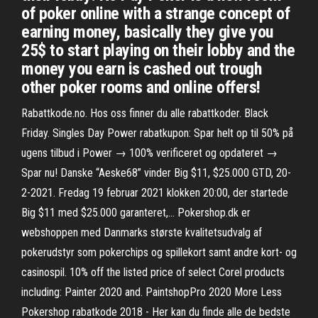
of poker online with a strange concept of
earning money, basically they give you
25$ to start playing on their lobby and the
money you earn is cashed out trough
other poker rooms and online offers!
Rabattkode.no. Hos oss finner du alle rabattkoder. Black
Friday. Singles Day Power rabatkupon: Spar helt op til 50% på
ugens tilbud i Power → 100% verificeret og opdateret →
Spar nu! Danske “Aeske68” vinder Big $11, $25.000 GTD, 20-
2-2021. Fredag 19 februar 2021 klokken 20:00, der startede
Big $11 med $25.000 garanteret,… Pokershop.dk er
webshoppen med Danmarks største kvalitetsudvalg af
pokerudstyr som pokerchips og spillekort samt andre kort- og
casinospil. 10% off the listed price of select Corel products
including: Painter 2020 and. PaintshopPro 2020 More Less
Pokershop rabatkode 2018 - Her kan du finde alle de bedste