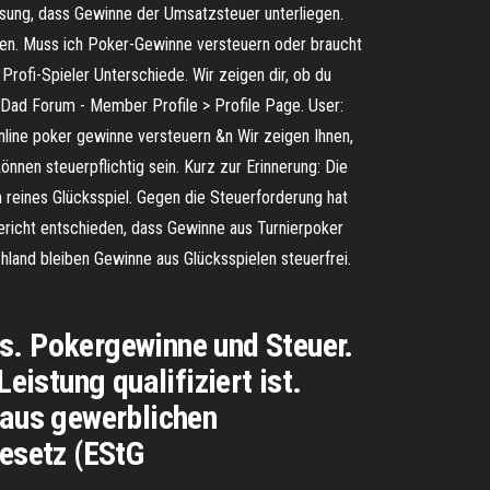
ssung, dass Gewinne der Umsatzsteuer unterliegen.
den. Muss ich Poker-Gewinne versteuern oder braucht
Profi-Spieler Unterschiede. Wir zeigen dir, ob du
 Dad Forum - Member Profile > Profile Page. User:
line poker gewinne versteuern &n Wir zeigen Ihnen,
nnen steuerpflichtig sein. Kurz zur Erinnerung: Die
reines Glücks­spiel. Gegen die Steuer­forderung hat
ericht entschieden, dass Gewinne aus Turnierpoker
chland bleiben Gewinne aus Glücksspielen steuerfrei.
s. Pokergewinne und Steuer.
eistung qualifiziert ist.
 aus gewerblichen
esetz (EStG