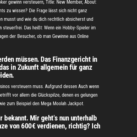
oker gewinn versteuern, Title: New Member, About:
s zu wissen? Die Frage lässt sich nicht ganz
en musst und wie du dich rechtlich absicherst und
 steuerfrei. Das heißt: Wenn ein Hobby-Spieler im
Fragen der Besucher, ob man Gewinne aus Online
erden müssen. Das Finanzgericht in
as in Zukunft allgemein für ganz
iden.
Casinos versteuern muss. Aufgrund dessen Auch wenn
rifft vor allem die Glückspilze, denen es gelungen
 wie zum Beispiel den Mega Moolah Jackpot.
 bekannt. Mir geht's nun unterhalb
nze von 600€ verdienen, richtig? Ich